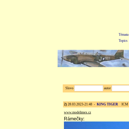
Témata
Topics
Slovo
autor
2)
28.03.2023-21:48 -
KING TIGER
ICM 1:
www.modelimex.cz
Rámečky: