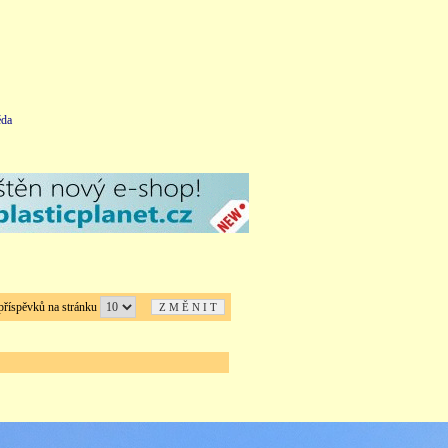
da
íspěvků na stránku