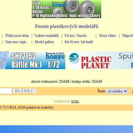
Forum plastikových modelářů
|
Přidej nové téma
|
Galerie modelářů
|
Fit test / Stavba
|
Nový editor
|
Nápově
|
Start new topic
|
Model gallery
|
Kit fit test / kit build
denní zobrazení: 25438 / today visits: 25438
Řadit
př
ZOBRAZENÍ:
HTML
72 URAL-4320-pohled do krabičky